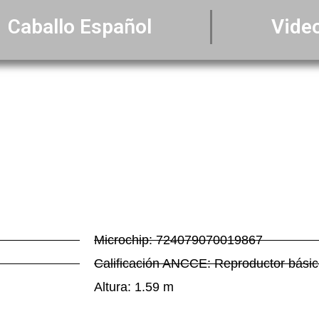
Caballo Español
Vide
Microchip: 724079070019867
Calificación ANCCE: Reproductor bási
Altura: 1.59 m